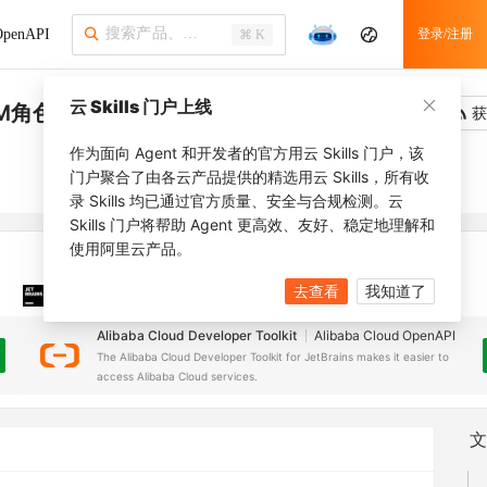
penAPI
登录/注册
⌘ K
云 Skills 门户上线
M角色
吐槽
去调用
获
作为面向 Agent 和开发者的官方用云 Skills 门户，该
门户聚合了由各云产品提供的精选用云 Skills，所有收
录 Skills 均已通过官方质量、安全与合规检测。云
Skills 门户将帮助 Agent 更高效、友好、稳定地理解和
使用阿里云产品。
去查看
我知道了
JetBrains 插件
安装之前，确保已创建
JetBrains IDE
Alibaba Cloud Developer Toolkit
Alibaba Cloud OpenAPI
The Alibaba Cloud Developer Toolkit for JetBrains makes it easier to
access Alibaba Cloud services.