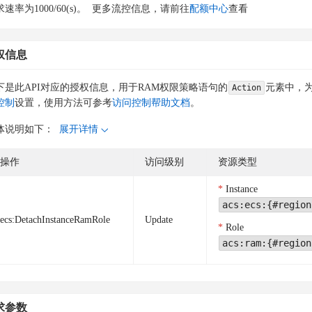
速率为1000/60(s)。
更多流控信息，请前往
配额中心
查看
权信息
下是此API对应的授权信息，用于RAM权限策略语句的
元素中，为
Action
控制
设置，使用方法可参考
访问控制帮助文档
。
体说明如下：
展开详情
操作
访问级别
资源类型
Instance
acs:ecs:{#region
ecs:DetachInstanceRamRole
Update
Role
acs:ram:{#region
求参数