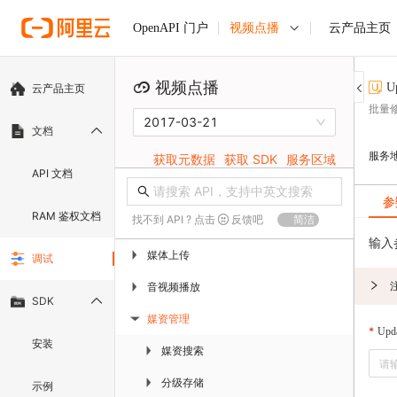
视频点播
云产品主页
OpenAPI 门户
视频点播
U
云产品主页
批量
2017-03-21
文档
服务
获取元数据
获取 SDK
服务区域
API 文档
参
RAM 鉴权文档
找不到 API ? 点击
反馈吧
简洁
输入
媒体上传
▶
调试
音视频播放
▶
SDK
媒资管理
▶
Upda
安装
媒资搜索
▶
分级存储
▶
示例