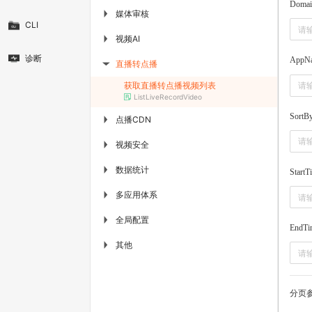
Doma
媒体审核
▶
CLI
视频AI
▶
诊断
AppN
直播转点播
▶
获取直播转点播视频列表
ListLiveRecordVideo
SortB
点播CDN
▶
视频安全
▶
数据统计
▶
StartT
多应用体系
▶
全局配置
▶
EndTi
其他
▶
分页