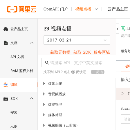
视频点播
云产品主页
OpenAPI 门户
视频点播
L
云产品主页
调用
2017-03-21
文档
服务
获取元数据
获取 SDK
服务区域
API 文档
参
RAM 鉴权文档
找不到 API ? 点击
反馈吧
简洁
输入
媒体上传
▶
调试
音视频播放
▶
SDK
媒资管理
▶
Strea
安装
媒体处理
▶
视频编辑（云剪辑）
▶
示例