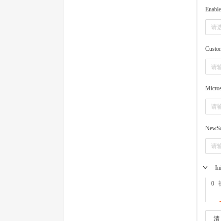
Enable
请
Custo
Micros
NewSa
In
0
清