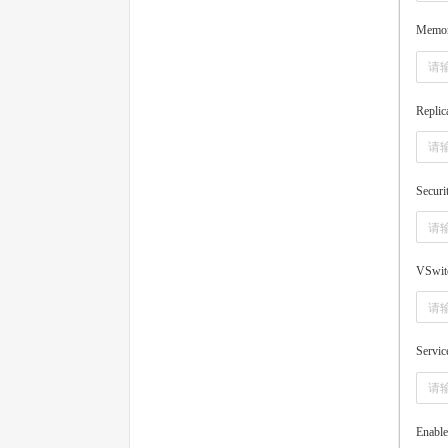
Memo
Replic
Securi
VSwit
Servic
Enabl