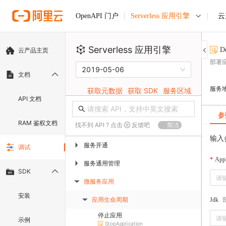
Serverless 应用引擎
云
OpenAPI 门户
Serverless 应用引擎
D
云产品主页
部署
2019-05-06
文档
服务
获取元数据
获取 SDK
服务区域
API 文档
参
RAM 鉴权文档
找不到 API ? 点击
反馈吧
简洁
输入
服务开通
▶
调试
App
服务通用管理
▶
SDK
微服务应用
▶
安装
应用生命周期
Jdk
▶
停止应用
示例
StopApplication