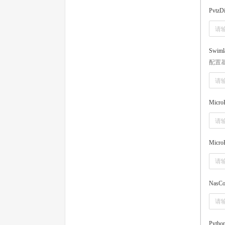
PvtzD
Swiml
配置基于
MicroR
MicroR
NasCo
Pytho