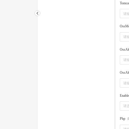
Tomca
OssMo
OssAk
OssAk
Enabl
请
Php