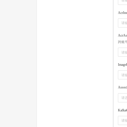
AcrIns
AcrAs
跨账
ImageP
Associ
请
Kafka