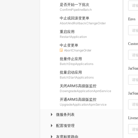
是否开始一下批次
ConfirmPipelineBatch
中止或回滚变更单
Envs
AbortAndRollbackChangeOrder
重启应用
RestartApplication
Custo
中止变更单
AbortChangeOrder
批量停止应用
BatchStopApplications
JarSta
批量启动应用
BatchStartApplications
关闭ARMS高级版监控
DowngradeApplicationApmService
JarSta
开通ARMS高级版监控
UpgradeApplicationApmService
微服务列表
▶
Livene
配置项管理
▶
灰度标签路由
▶