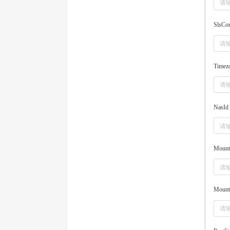
SlsCon
Timez
NasId
Mount
Mount