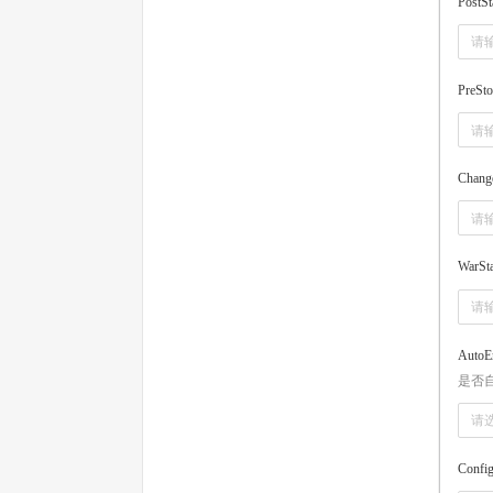
PostSt
PreSt
Chang
WarSta
AutoEn
是否
请
Confi