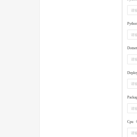
Pytho
Dotnet
Deplo
Packa
Cpu