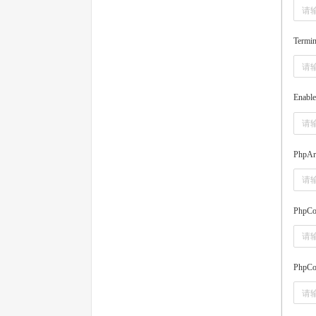
Termi
Enabl
PhpAr
PhpCo
PhpCo