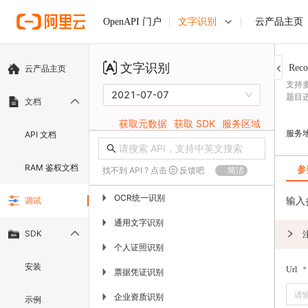
文字识别
云产品主页
OpenAPI 门户
文字识别
Reco
云产品主页
支持
2021-07-07
题目
文档
获取元数据
获取 SDK
服务区域
服务
API 文档
RAM 鉴权文档
参
找不到 API ? 点击
反馈吧
简洁
OCR统一识别
▶
输入
调试
通用文字识别
▶
SDK
个人证照识别
▶
安装
Url
票据凭证识别
▶
企业资质识别
▶
示例