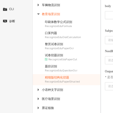
车辆物流识别
▶
body
CLI
教育场景识别
▶
诊断
印刷体数学公式识别
RecognizeEduFormula
Subjec
口算判题
RecognizeEduOralCalculation
整页试卷识别
RecognizeEduPaperOcr
NeedR
试卷切题识别
RecognizeEduPaperCut
请
题目识别
RecognizeEduQuestionOcr
Outpu
* 
精细版结构化切题
RecognizeEduPaperStructed
请
小语种文字识别
▶
医疗场景识别
▶
票证核验
▶