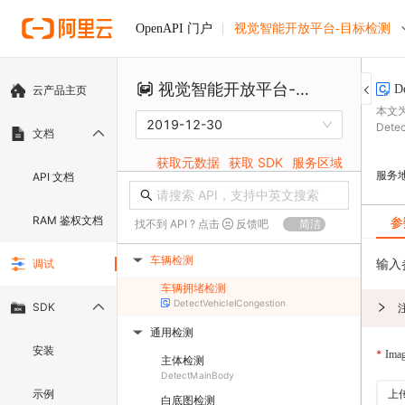
视觉智能开放平台-目标检测
OpenAPI 门户
视觉智能开放平台-目标检测
D
云产品主页
本文为
2019-12-30
Dete
文档
获取元数据
获取 SDK
服务区域
服务
API 文档
RAM 鉴权文档
参
找不到 API ? 点击
反馈吧
简洁
车辆检测
输入
调试
▶
车辆拥堵检测
DetectVehicleICongestion
SDK
通用检测
▶
安装
Ima
主体检测
DetectMainBody
示例
上
白底图检测