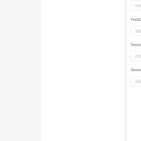
FetchC
Servi
Servic