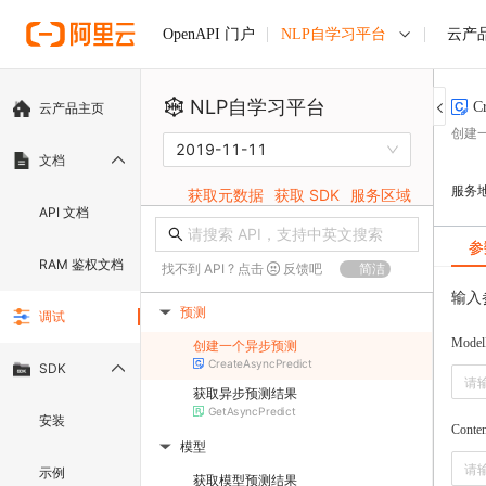
NLP自学习平台
云产
OpenAPI 门户
NLP自学习平台
C
云产品主页
创建
2019-11-11
文档
服务
获取元数据
获取 SDK
服务区域
API 文档
参
RAM 鉴权文档
找不到 API ? 点击
反馈吧
简洁
输入
预测
调试
▶
Model
创建一个异步预测
CreateAsyncPredict
SDK
获取异步预测结果
GetAsyncPredict
安装
Conten
模型
▶
示例
获取模型预测结果