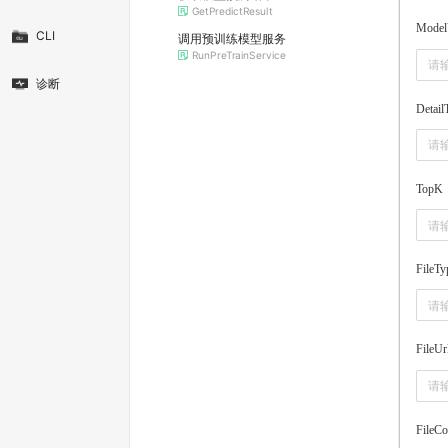
GetPredictResult
Model
CLI
调用预训练模型服务
RunPreTrainService
诊断
Detail
TopK
FileTy
FileUr
FileCo