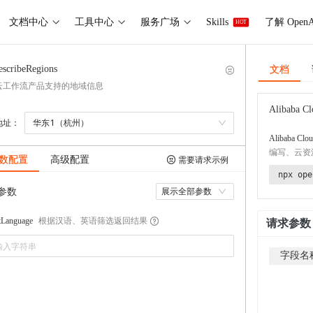
文档中心
工具中心
服务广场
Skills
了解 OpenA
HOT
文档
escribeRegions
云工作流产品支持的地域信息
Alibaba Cl
地址：
华东1（杭州）
Alibaba Clou
编写、云资
数配置
高级配置
需要请求示例
npx ope
参数
展示全部参数
根据汉语、英语筛选返回结果
tLanguage
请求参数
字段名