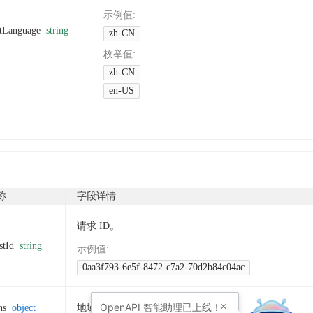
示例值
:
tLanguage
string
zh-CN
枚举值
:
zh-CN
en-US
称
字段详情
请求 ID。
stId
string
示例值
:
0aa3f793-6e5f-8472-c7a2-70d2b84c04ac
OpenAPI
智能助理已上线！
ns
object
地域信息。