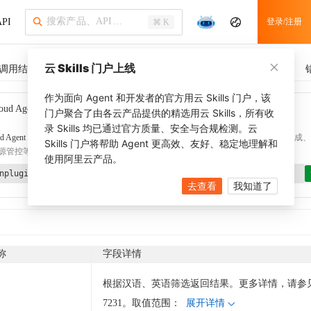
PI
登录/注册
⌘ K
云 Skills 门户上线
调用结果
SDK 示例
CLI 示例
相关示例
调用历史
作为面向 Agent 和开发者的官方用云 Skills 门户，该
oud Agent Toolkit
了解更多
门户聚合了由各云产品提供的精选用云 Skills，所有收
录 Skills 均已通过官方质量、安全与合规检测。云
d Agent Toolkit
提供 Agent 插件、技能、MCP 配置和验证工具，涵盖 SDK 代码生成、Ter
Skills 门户将帮助 Agent 更高效、友好、稳定地理解和
源管控等能力。通过
alibabacloud-agent-toolkit-install
技能可快速完成本地配置。
使用阿里云产品。
nplugin aliyun/alibabacloud-agent-toolkit
去查看
我知道了
称
字段详情
根据汉语、英语筛选返回结果。更多详情，请参见 
7231。取值范围：
展开详情