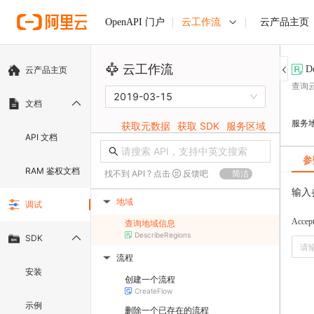
云工作流
云产品主页
OpenAPI 门户
云工作流
D
云产品主页
查询
2019-03-15
文档
服务
获取元数据
获取 SDK
服务区域
API 文档
参
RAM 鉴权文档
找不到 API ? 点击
反馈吧
简洁
输入
地域
调试
▶
Accep
查询地域信息
DescribeRegions
SDK
流程
▶
安装
创建一个流程
CreateFlow
示例
删除一个已存在的流程