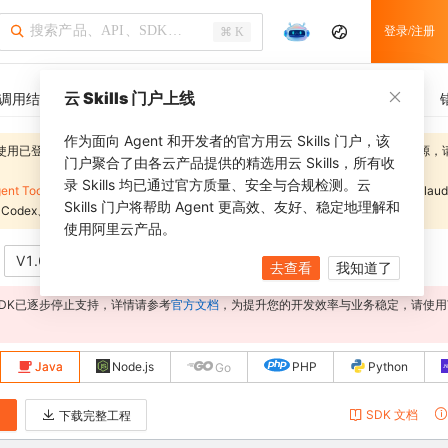
登录/注册
⌘ K
云 Skills 门户上线
调用结果
SDK 示例
CLI 示例
相关示例
调用历史
作为面向 Agent 和开发者的官方用云 Skills 门户，该
使用已登录用户的临时AccessKey进行操作，运行示例会影响当前账号的线上资源，
门户聚合了由各云产品提供的精选用云 Skills，所有收
录 Skills 均已通过官方质量、安全与合规检测。云
ent Toolkit
，通过
alibabacloud-agent-toolkit-install
技能一键配置，即可在 Claud
Skills 门户将帮助 Agent 更高效、友好、稳定地理解和
、Codex、QoderWork 等工具中获得相同的代码生成能力。
使用阿里云产品。
V1.0
查看代系区别
不推荐
去查看
我知道了
0 SDK已逐步停止支持，详情请参考
官方文档
，为提升您的开发效率与业务稳定，请使用V
Java
Node.js
PHP
Python
Go
SDK 文档
例
下载完整工程