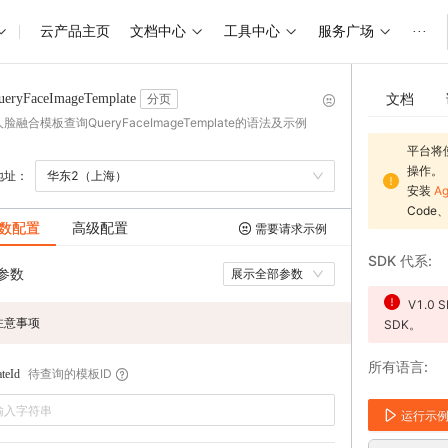
云产品主页
文档中心
工具中心
服务广场
···
文档
ueryFaceImageTemplate
分页
脸融合模板查询QueryFaceImageTemplate的语法及示例
平台将
操作。
地址：
华东2（上海）
安装
Ag
Code
数配置
高级配置
需要请求示例
SDK 代系
参数
展示全部参数
V1.
注意事项
SDK。
所有语言
待查询的模板ID
teId
运行示