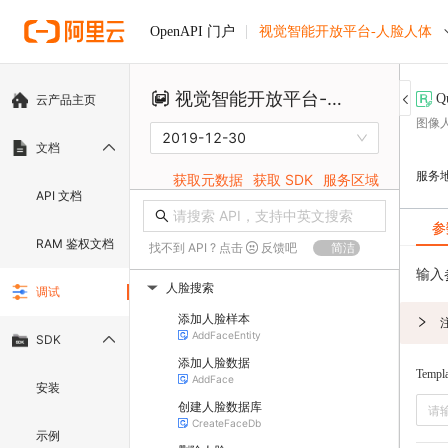
视觉智能开放平台-人脸人体
OpenAPI 门户
视觉智能开放平台-人脸人体
Q
云产品主页
图像人
2019-12-30
文档
服务
获取元数据
获取 SDK
服务区域
API 文档
参
RAM 鉴权文档
找不到 API ? 点击
反馈吧
简洁
输入
人脸搜索
调试
▶
添加人脸样本
AddFaceEntity
SDK
添加人脸数据
Templa
AddFace
安装
创建人脸数据库
CreateFaceDb
示例