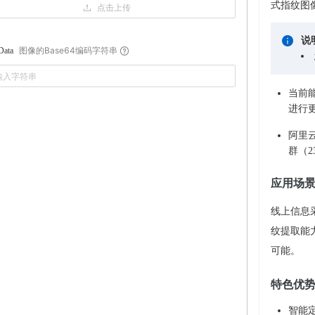
式指纹图
点击上传
说
图像的Base64编码字符串
Data
当前
进行
阿里云
群（2
应用场
线上信息
纹提取能
可能。
特色优
智能