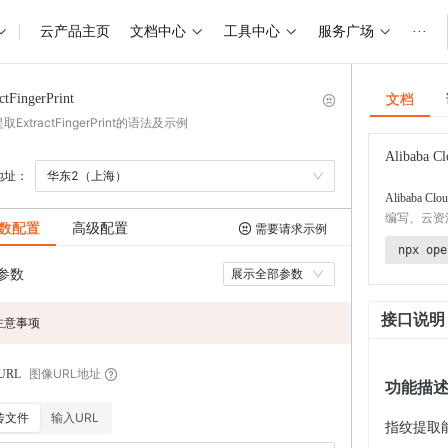
云产品主页
文档中心
工具中心
服务广场
···
文档
ctFingerPrint
ExtractFingerPrint的语法及示例
Alibaba Cl
地址：
华东2（上海）
Alibaba Clou
编写、云资
数配置
高级配置
需要请求示例
npx ope
参数
展示全部参数
接口说明
注意事项
图像URL地址
eURL
功能描
传文件
输入URL
指纹提取