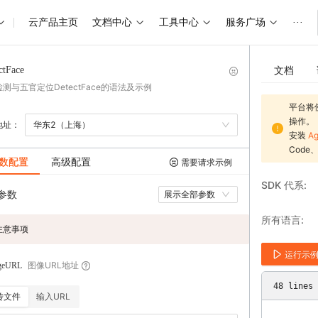
云产品主页
文档中心
工具中心
服务广场
···
文档
ctFace
测与五官定位DetectFace的语法及示例
平台将
操作。
地址：
华东2（上海）
安装
Ag
Code
数配置
高级配置
需要请求示例
SDK 代系
参数
展示全部参数
所有语言
注意事项
运行示
图像URL地址
geURL
48
lines
传文件
输入URL