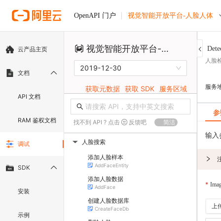
视觉智能开放平台-人脸人体
OpenAPI 门户
视觉智能开放平台-人脸人体
Dete
云产品主页
人脸检
2019-12-30
文档
服务
获取元数据
获取 SDK
服务区域
API 文档
参
RAM 鉴权文档
找不到 API ? 点击
反馈吧
简洁
输入
人脸搜索
调试
▶
添加人脸样本
AddFaceEntity
SDK
添加人脸数据
Ima
AddFace
安装
创建人脸数据库
上
CreateFaceDb
示例