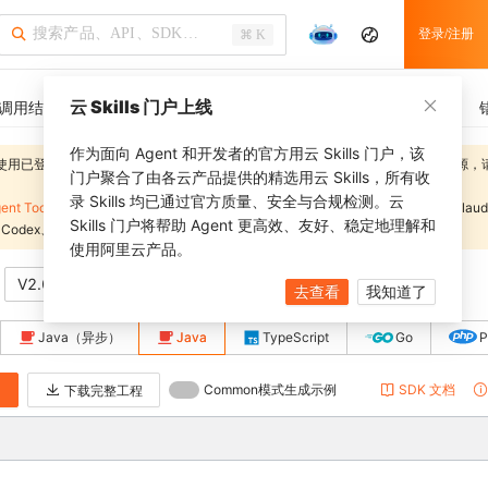
登录/注册
⌘ K
云 Skills 门户上线
调用结果
SDK 示例
CLI 示例
相关示例
调用历史
作为面向 Agent 和开发者的官方用云 Skills 门户，该
使用已登录用户的临时AccessKey进行操作，运行示例会影响当前账号的线上资源，
门户聚合了由各云产品提供的精选用云 Skills，所有收
录 Skills 均已通过官方质量、安全与合规检测。云
ent Toolkit
，通过
alibabacloud-agent-toolkit-install
技能一键配置，即可在 Claud
Skills 门户将帮助 Agent 更高效、友好、稳定地理解和
、Codex、QoderWork 等工具中获得相同的代码生成能力。
使用阿里云产品。
V2.0
查看代系区别
推荐
去查看
我知道了
Java（异步）
Java
TypeScript
Go
Common模式生成示例
SDK 文档
例
下载完整工程