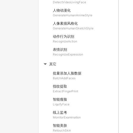
DetectVideoLivingFace
人物动漫化
GenerateHumanAnimeStyle
人像素描风格化
GenerateHumanSketchStyle
动作行为识别
RecognizeAction
表情识别
RecognizeExpression
其它
▶
批量添加人脸数据
BatchAddFaces
指纹提取
ExtractFingerPrint
智能瘦脸
LiquifyFace
线上监考
MonitorExamination
智能美肤
RetouchSkin