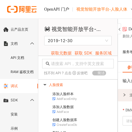
视觉智能开放平台-人脸人体
OpenAPI 门户
视觉智能开放平台-人脸人体
D
云产品主页
删除人
2019-12-30
文档
服务
获取元数据
获取 SDK
服务区域
API 文档
参
RAM 鉴权文档
找不到 API ? 点击
反馈吧
简洁
输入
人脸搜索
调试
▶
添加人脸样本
AddFaceEntity
SDK
添加人脸数据
DbN
AddFace
安装
创建人脸数据库
CreateFaceDb
示例