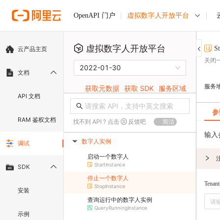
虚拟数字人开放平台
OpenAPI 门户
虚拟数字人开放平台
St
云产品主页
关闭
2022-01-30
文档
服务
获取元数据
获取 SDK
服务区域
API 文档
参
RAM 鉴权文档
找不到 API ? 点击
反馈吧
简洁
输入
数字人实例
调试
▶
启动一个数字人
StartInstance
SDK
停止一个数字人
Tenant
StopInstance
安装
查询运行中的数字人实例
QueryRunningInstance
示例