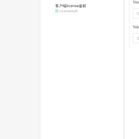
Voi
客户端license鉴权
LicenseAuth
Vol