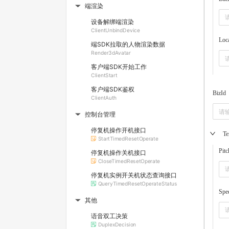
端渲染
▶
设备解绑端渲染
ClientUnbindDevice
Loc
端SDK拉取的人物渲染数据
Render3dAvatar
客户端SDK开始工作
ClientStart
客户端SDK鉴权
BizId
ClientAuth
控制台管理
▶
停复机操作开机接口
Te
StartTimedResetOperate
Pitc
停复机操作关机接口
CloseTimedResetOperate
停复机实例开关机状态查询接口
QueryTimedResetOperateStatus
Spe
其他
▶
语音双工决策
DuplexDecision