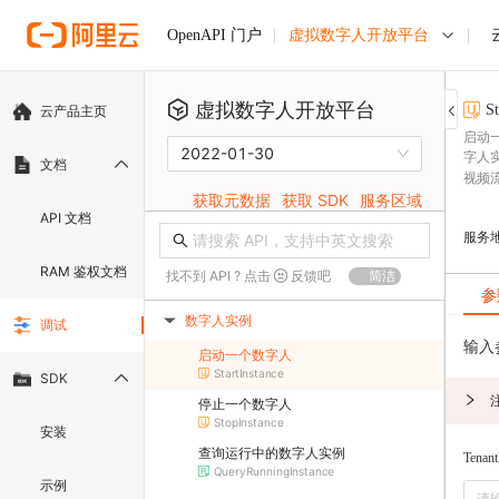
虚拟数字人开放平台
OpenAPI 门户
虚拟数字人开放平台
St
云产品主页
启动
2022-01-30
字人
文档
视频
获取元数据
获取 SDK
服务区域
API 文档
服务
RAM 鉴权文档
找不到 API ? 点击
反馈吧
简洁
参
数字人实例
调试
▶
输入
启动一个数字人
StartInstance
SDK
停止一个数字人
StopInstance
安装
查询运行中的数字人实例
Tenant
QueryRunningInstance
示例