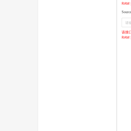
RAM
Source
该接
RAM