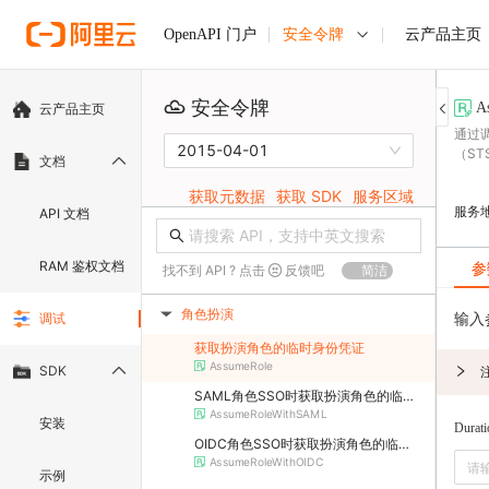
安全令牌
云产品主页
OpenAPI 门户
安全令牌
A
云产品主页
通过调
2015-04-01
（STS
文档
获取元数据
获取 SDK
服务区域
服务
API 文档
RAM 鉴权文档
参
找不到 API ? 点击
反馈吧
简洁
角色扮演
输入
调试
▶
获取扮演角色的临时身份凭证
AssumeRole
SDK
SAML角色SSO时获取扮演角色的临时身份凭证
AssumeRoleWithSAML
安装
Durat
OIDC角色SSO时获取扮演角色的临时身份凭证
AssumeRoleWithOIDC
示例