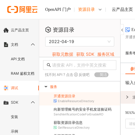
资源目录
云产品主页
OpenAPI 门户
资源目录
E
云产品主页
开通
2022-04-19
文档
服务
获取元数据
获取 SDK
服务区域
API 文档
参
RAM 鉴权文档
找不到 API ? 点击
反馈吧
简洁
输入
服务
调试
▶
开通资源目录
EnableResourceDirectory
SDK
向新管理账号的安全手机发送验证码
MANa
SendVerificationCodeForEnableRD
安装
获取资源目录信息
GetResourceDirectory
示例