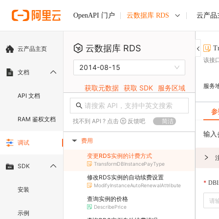
云数据库 RDS
云产品
OpenAPI 门户
云数据库 RDS
T
云产品主页
该接
2014-08-15
文档
服务
获取元数据
获取 SDK
服务区域
API 文档
参
RAM 鉴权文档
找不到 API ? 点击
反馈吧
简洁
输入
费用
调试
▶
变更RDS实例的计费方式
TransformDBInstancePayType
SDK
修改RDS实例的自动续费设置
DBIn
ModifyInstanceAutoRenewalAttribute
安装
查询实例的价格
DescribePrice
示例