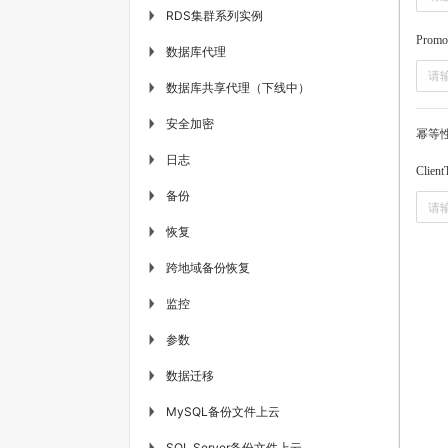
RDS集群系列实例
▶
Promo
数据库代理
▶
数据库共享代理（下线中）
▶
安全加密
▶
幂等
日志
▶
Client
备份
▶
恢复
▶
跨地域备份恢复
▶
监控
▶
参数
▶
数据迁移
▶
MySQL备份文件上云
▶
SQL Server备份文件上云
▶