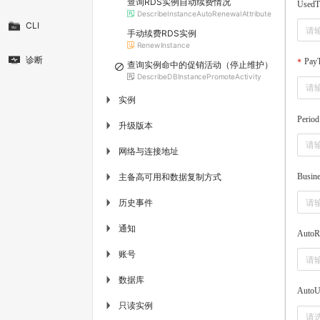
查询RDS实例自动续费情况
UsedT
DescribeInstanceAutoRenewalAttribute
CLI
手动续费RDS实例
RenewInstance
诊断
Pay
查询实例命中的促销活动（停止维护）
DescribeDBInstancePromoteActivity
实例
▶
Period
升级版本
▶
网络与连接地址
▶
主备高可用和数据复制方式
Busine
▶
历史事件
▶
通知
▶
AutoR
账号
▶
数据库
▶
AutoU
只读实例
▶
请