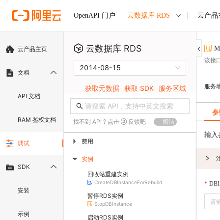
云数据库 RDS
云产品
OpenAPI 门户
云数据库 RDS
M
云产品主页
该接
2014-08-15
文档
服务
获取元数据
获取 SDK
服务区域
API 文档
参
RAM 鉴权文档
找不到 API ? 点击
反馈吧
简洁
输入
费用
▶
调试
实例
▶
SDK
回收站重建实例
CreateDBInstanceForRebuild
DBIn
安装
暂停RDS实例
StopDBInstance
示例
启动RDS实例