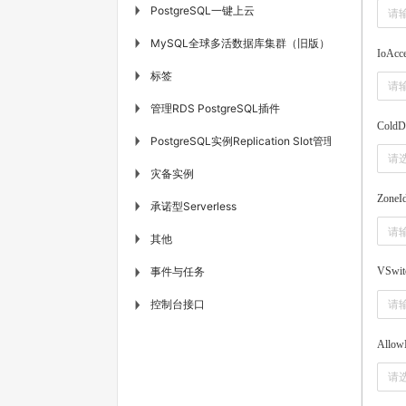
PostgreSQL一键上云
▶
MySQL全球多活数据库集群（旧版）
▶
IoAcce
标签
▶
管理RDS PostgreSQL插件
▶
ColdD
PostgreSQL实例Replication Slot管理
▶
请
灾备实例
▶
ZoneI
承诺型Serverless
▶
其他
▶
事件与任务
VSwit
▶
控制台接口
▶
Allow
请