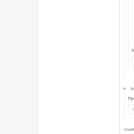
I
Sc
Pipe
UserD