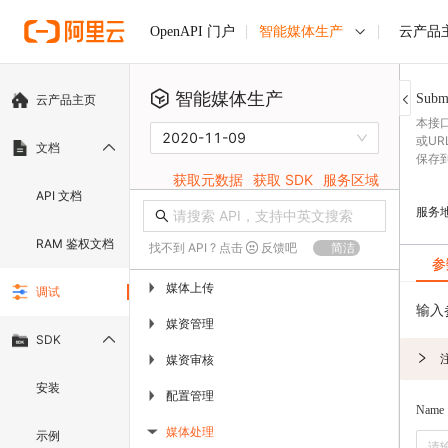
智能媒体生产
云产品
OpenAPI 门户
智能媒体生产
Subm
云产品主页
本接
2020-11-09
或U
文档
保存
获取元数据
获取 SDK
服务区域
API 文档
服务
RAM 鉴权文档
找不到 API ? 点击
反馈吧
简洁
参
媒体上传
▶
调试
输入
媒资管理
▶
SDK
媒资审核
▶
安装
配置管理
▶
Name
媒体处理
示例
▶