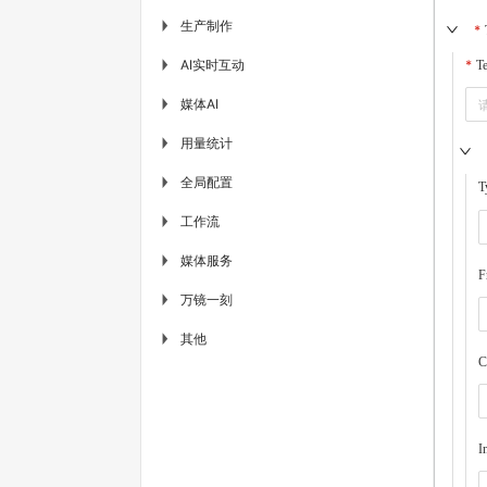
生产制作
▶
AI实时互动
▶
T
媒体AI
▶
用量统计
▶
全局配置
▶
T
工作流
▶
媒体服务
▶
F
万镜一刻
▶
其他
▶
C
I