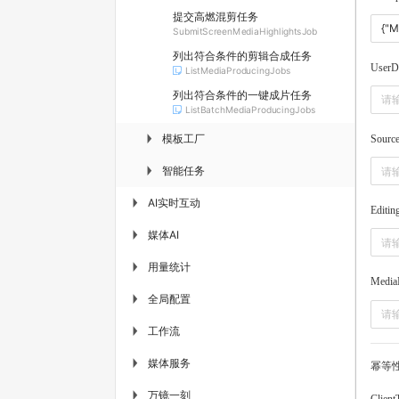
提交高燃混剪任务
SubmitScreenMediaHighlightsJob
列出符合条件的剪辑合成任务
UserD
ListMediaProducingJobs
列出符合条件的一键成片任务
ListBatchMediaProducingJobs
模板工厂
▶
Sourc
智能任务
▶
AI实时互动
▶
Editin
媒体AI
▶
用量统计
▶
Media
全局配置
▶
工作流
▶
媒体服务
▶
幂等
万镜一刻
▶
Client