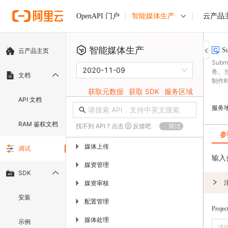
智能媒体生产
云产品
OpenAPI 门户
智能媒体生产
S
云产品主页
Sub
2020-11-09
务。
文档
制作
获取元数据
获取 SDK
服务区域
API 文档
服务
RAM 鉴权文档
找不到 API ? 点击
反馈吧
简洁
参
媒体上传
▶
调试
输入
媒资管理
▶
SDK
媒资审核
▶
安装
配置管理
▶
Projec
媒体处理
▶
示例