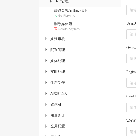
IPC管理
▶
获取音视频播放地址
GetPlayInfo
UserD
删除媒体流
DeletePlayInfo
媒资审核
▶
Overwr
配置管理
▶
请
媒体处理
▶
实时处理
▶
Regist
生产制作
▶
AI实时互动
▶
CateId
媒体AI
▶
用量统计
▶
Workf
全局配置
▶