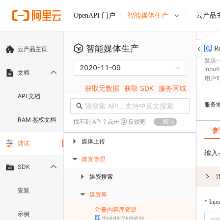
智能媒体生产
云产品
OpenAPI 门户
智能媒体生产
R
云产品主页
发起一
2020-11-09
In
文档
用户
获取元数据
获取 SDK
服务区域
API 文档
服务
RAM 鉴权文档
找不到 API ? 点击
反馈吧
简洁
参
媒体上传
▶
调试
输入
媒资管理
▶
SDK
媒资搜索
▶
安装
媒资库
▶
Inp
注册内容库资源
示例
RegisterMediaInfo