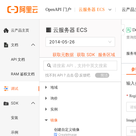
云服务器 ECS
云产品
OpenAPI 门户
云服务器 ECS
D
云产品主页
查询
2014-05-26
文档
服务
获取元数据
获取 SDK
服务区域
API 文档
参
RAM 鉴权文档
找不到 API ? 点击
反馈吧
简洁
输入
地域
▶
调试
Regi
询价
▶
SDK
实例
▶
安装
镜像
Image
▶
创建自定义镜像
示例
CreateImage