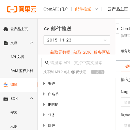
邮件推送
云产品主页
OpenAPI 门户
邮件推送
Chec
云产品主页
验证
2015-11-23
文档
服务
获取元数据
获取 SDK
服务区域
API 文档
参
RAM 鉴权文档
找不到 API ? 点击
反馈吧
简洁
输入
账户
▶
调试
Lang
白名单
▶
SDK
IP防护
▶
安装
任务
▶
Regio
邮件
▶
示例