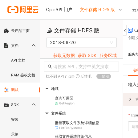
文件存储 HDFS 版
云
OpenAPI 门户
文件存储 HDFS 版
C
云产品主页
创建
2018-06-20
文档
服务
获取元数据
获取 SDK
服务区域
API 文档
参
RAM 鉴权文档
找不到 API ? 点击
反馈吧
简洁
输入
地域
调试
▶
查询可用区
GetRegion
SDK
文件系统
▶
Inpu
安装
批量获取文件系统详细信息
ListFileSystems
示例
获取文件系统详细信息