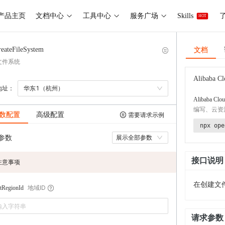
产品主页
文档中心
工具中心
服务广场
Skills
了
HOT
文档
reateFileSystem
文件系统
Alibaba Cl
地址：
华东1（杭州）
Alibaba Clou
编写、云资
数配置
高级配置
需要请求示例
npx ope
参数
展示全部参数
接口说明
注意事项
在创建文件
地域ID
tRegionId
请求参数