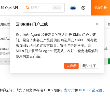
解 OpenAPI
登录/注册
⌘ K
云 Skills 门户上线
调用结果
SDK 示例
CLI 示例
相关示例
调用历史
作为面向 Agent 和开发者的官方用云 Skills 门户，该
oud Agent Toolkit
了解更多
门户聚合了由各云产品提供的精选用云 Skills，所有收
录 Skills 均已通过官方质量、安全与合规检测。云
d Agent Toolkit
提供 Agent 插件、技能、MCP 配置和验证工具，涵盖 SDK 代码生成、Ter
Skills 门户将帮助 Agent 更高效、友好、稳定地理解和
源管控等能力。通过
alibabacloud-agent-toolkit-install
技能可快速完成本地配置。
使用阿里云产品。
nplugin aliyun/alibabacloud-agent-toolkit
去查看
我知道了
系统前，请先了解文件存储 HDFS 版的
计费方式
和
HDFS 产品定价
。