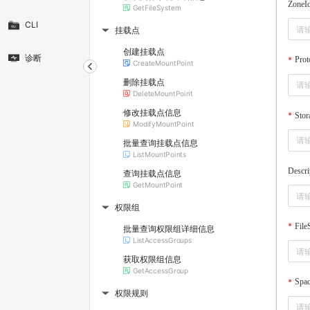
ZoneI
GetFileSystem
CLI
挂载点
▶
创建挂载点
诊断
Prot
CreateMountPoint
删除挂载点
DeleteMountPoint
修改挂载点信息
Stor
ModifyMountPoint
批量查询挂载点信息
ListMountPoints
Descri
查询挂载点信息
GetMountPoint
权限组
▶
Fil
批量查询权限组详细信息
ListAccessGroups
获取权限组信息
GetAccessGroup
Spac
权限规则
▶