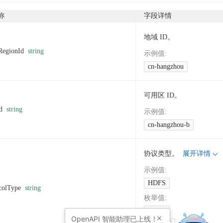
称
字段详情
地域 ID。
RegionId
string
示例值
:
cn-hangzhou
可用区 ID。
d
string
示例值
:
cn-hangzhou-b
协议类型。
展开详情
示例值
:
HDFS
colType
string
枚举值
:
HDFS
OpenAPI
智能助理已上线！