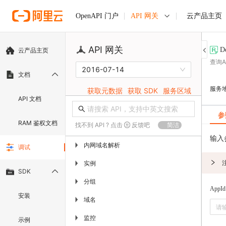
API 网关
云产品主页
OpenAPI 门户
API 网关
D
云产品主页
查询
2016-07-14
文档
服务
获取元数据
获取 SDK
服务区域
API 文档
参
RAM 鉴权文档
找不到 API ? 点击
反馈吧
简洁
输入
内网域名解析
▶
调试
实例
▶
SDK
分组
▶
AppId
安装
域名
▶
监控
▶
示例